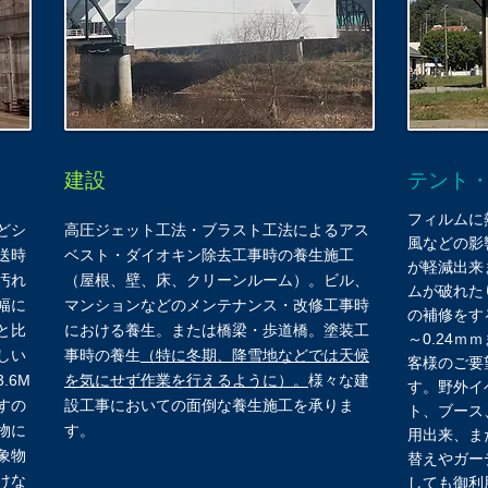
建設
テント
フィルムに
どシ
高圧ジェット工法・ブラスト工法によるアス
風などの影
送時
ベスト・ダイオキン除去工事時の養生施工
が軽減出来
汚れ
（屋根、壁、床、クリーンルーム）。ビル、
ムが破れた
幅に
マンションなどのメンテナンス・改修工事時
の補修をす
と比
における養生。または橋梁・歩道橋。塗装工
～0.24ｍ
しい
事時の養生
（特に冬期、降雪地などでは天候
客様のご要
.6M
を気にせず作業を行えるように）。
様々な建
す。野外イ
すの
設工事においての面倒な養生施工を承りま
ト、ブース
物に
す。
用出来、ま
象物
替えやガー
けな
しても御利